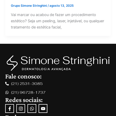
Grupo Simone Stringhini
/
agosto 13, 2025
Vai marcar ou acabou de fazer um procedimento
estético? Seja um peeling, laser, injetável, ou qualquer
tratamento de estética facial,
Fale conosco:
(21) 2531-3085
(21) 96728-1737
Redes sociais:
F
I
W
Y
a
n
h
o
c
s
a
u